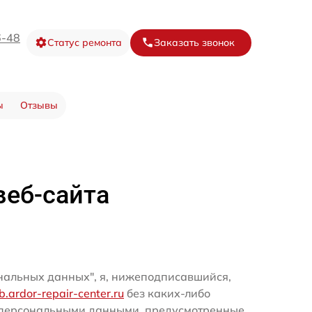
6-48
Статус ремонта
Заказать звонок
ы
Отзывы
веб-сайта
ональных данных", я, нижеподписавшийся,
pb.ardor-repair-center.ru
без каких-либо
и персональными данными, предусмотренные