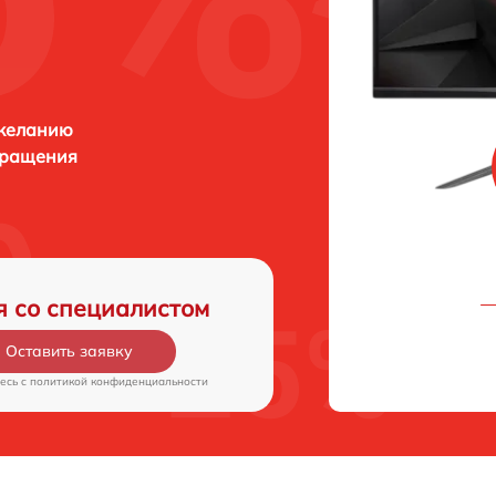
 желанию
бращения
я со специалистом
Оставить заявку
есь c
политикой конфиденциальности