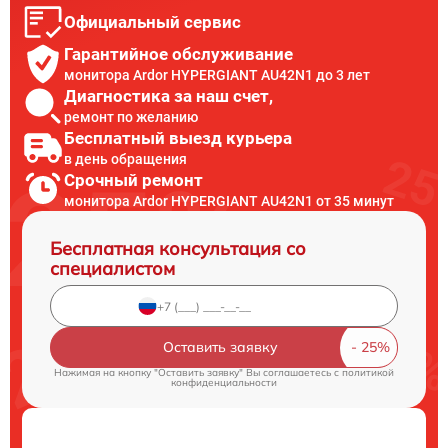
Официальный сервис
Гарантийное обслуживание
монитора Ardor HYPERGIANT AU42N1 до 3 лет
Диагностика за наш счет,
ремонт по желанию
Бесплатный выезд курьера
в день обращения
Срочный ремонт
монитора Ardor HYPERGIANT AU42N1 от 35 минут
Бесплатная консультация со
специалистом
Оставить заявку
Нажимая на кнопку "Оставить заявку" Вы соглашаетесь c
политикой
конфиденциальности