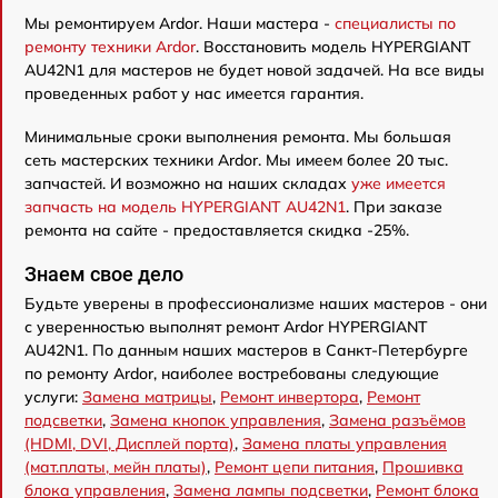
Мы ремонтируем Ardor. Наши мастера -
специалисты по
ремонту техники Ardor
. Восстановить модель HYPERGIANT
AU42N1 для мастеров не будет новой задачей. На все виды
проведенных работ у нас имеется гарантия.
Минимальные сроки выполнения ремонта. Мы большая
сеть мастерских техники Ardor. Мы имеем более 20 тыс.
запчастей. И возможно на наших складах
уже имеется
запчасть на модель HYPERGIANT AU42N1
. При заказе
ремонта на сайте - предоставляется скидка -25%.
Знаем свое дело
Будьте уверены в профессионализме наших мастеров - они
с уверенностью выполнят ремонт Ardor HYPERGIANT
AU42N1. По данным наших мастеров в Санкт-Петербурге
по ремонту Ardor, наиболее востребованы следующие
услуги:
Замена матрицы
,
Ремонт инвертора
,
Ремонт
подсветки
,
Замена кнопок управления
,
Замена разъёмов
(HDMI, DVI, Дисплей порта)
,
Замена платы управления
(мат.платы, мейн платы)
,
Ремонт цепи питания
,
Прошивка
блока управления
,
Замена лампы подсветки
,
Ремонт блока