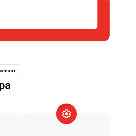
онтакты
ра