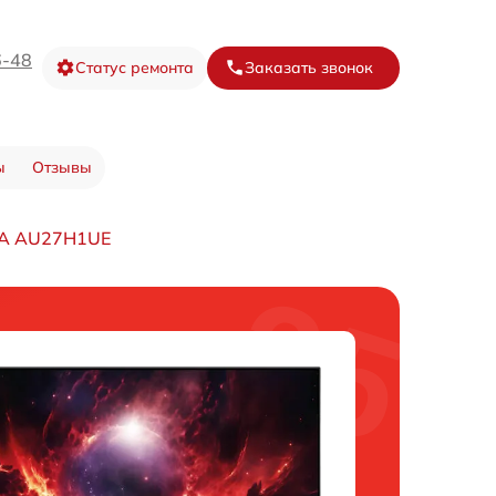
6-48
Статус ремонта
Заказать звонок
ы
Отзывы
RA AU27H1UE