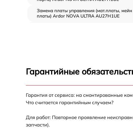
Замена платы управления (мат.платы, мейн
платы) Ardor NOVA ULTRA AU27H1UE
Ремонт цепи питания Ardor NOVA ULTRA
AU27H1UE
Прошивка блока управления Ardor NOVA
ULTRA AU27H1UE
Замена лампы подсветки Ardor NOVA ULTR
AU27H1UE
Гарантийные обязательст
Ремонт блока управления Ardor NOVA
ULTRA AU27H1UE
Замена блока питания Ardor NOVA ULTRA
Гарантия от сервиса: на смонтированные ко
AU27H1UE
Что считается гарантийным случаем?
Замена электронных компонентов Ardor
NOVA ULTRA AU27H1UE
Для работ: Повторное проявление неисправн
запчасти).