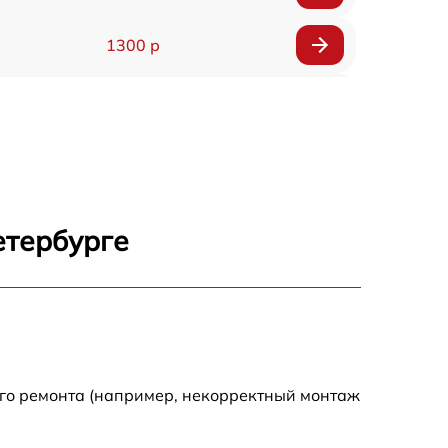
1300 р
1800 р
700 р
1400 р
етербурге
700 р
1500 р
1900 р
ого ремонта (например, некорректный монтаж