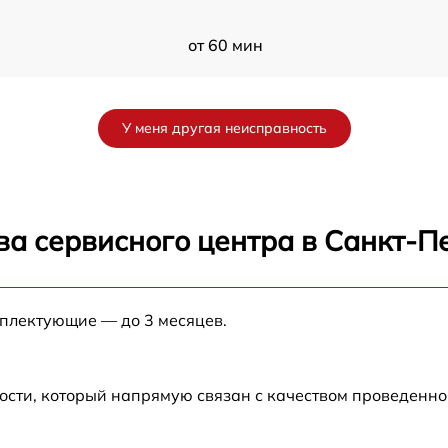
от 60 мин
от 60 мин
У меня другая неисправность
от 60 мин
A
от 60 мин
ва сервисного центра в Санкт-П
от 60 мин
мплектующие — до 3 месяцев.
от 60 мин
от 60 мин
ости, который напрямую связан с качеством проведенн