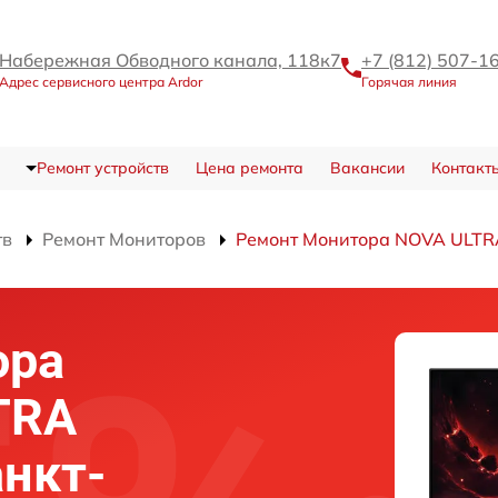
Набережная Обводного канала, 118к7
+7 (812) 507-1
Адрес сервисного центра Ardor
Горячая линия
Ремонт устройств
Цена ремонта
Вакансии
Контакт
тв
Ремонт Мониторов
Ремонт Монитора NOVA ULT
ора
TRA
нкт-