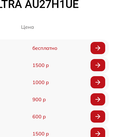
ULTRA AU27H1UE
Цена
бесплатно
1500 р
1000 р
900 р
600 р
1500 р