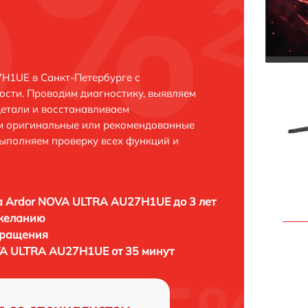
H1UE в Санкт-Петербурге с
сти. Проводим диагностику, выявляем
етали и восстанавливаем
ем оригинальные или рекомендованные
выполняем проверку всех функций и
 Ardor NOVA ULTRA AU27H1UE до 3 лет
 желанию
бращения
VA ULTRA AU27H1UE от 35 минут