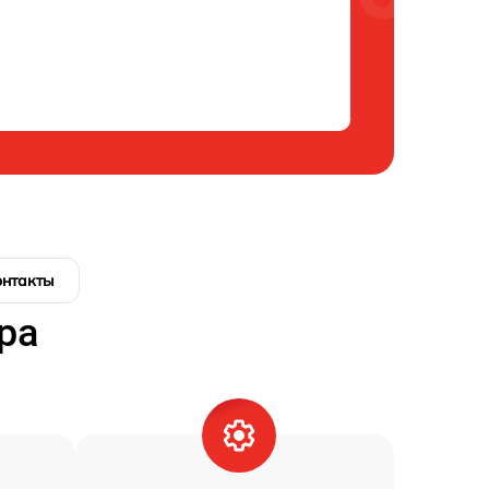
онтакты
ра