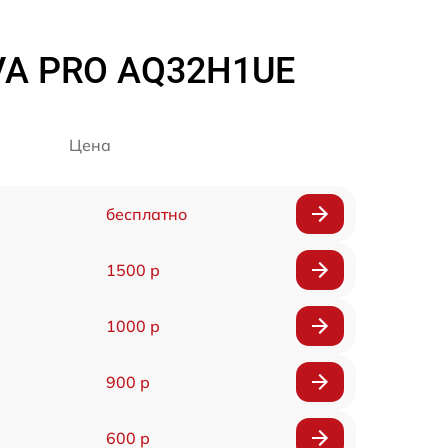
VA PRO AQ32H1UE
Цена
бесплатно
1500 р
1000 р
900 р
600 р