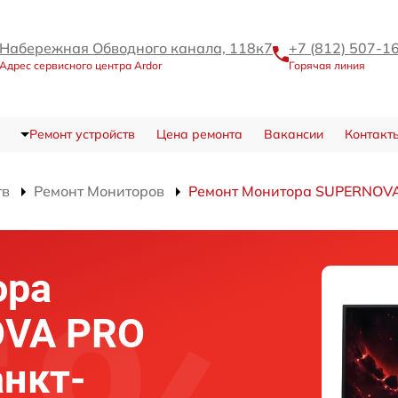
Набережная Обводного канала, 118к7
+7 (812) 507-1
Адрес сервисного центра Ardor
Горячая линия
Ремонт устройств
Цена ремонта
Вакансии
Контакт
тв
Ремонт Мониторов
Ремонт Монитора SUPERNOV
ора
OVA PRO
нкт-