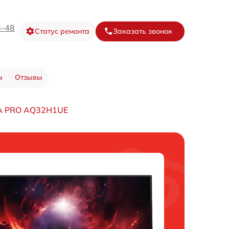
6-48
Статус ремонта
Заказать звонок
ы
Отзывы
A PRO AQ32H1UE