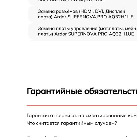
Замена разъёмов (HDMI, DVI, Дисплей
порта) Ardor SUPERNOVA PRO AQ32H1UE
Замена платы управления (мат.платы, мейн
платы) Ardor SUPERNOVA PRO AQ32H1UE
Ремонт цепи питания Ardor SUPERNOVA P
AQ32H1UE
Прошивка блока управления Ardor
SUPERNOVA PRO AQ32H1UE
Замена лампы подсветки Ardor SUPERNOV
PRO AQ32H1UE
Гарантийные обязательст
Ремонт блока управления Ardor SUPERNO
PRO AQ32H1UE
Замена блока питания Ardor SUPERNOVA
Гарантия от сервиса: на смонтированные ко
PRO AQ32H1UE
Что считается гарантийным случаем?
Замена электронных компонентов Ardor
SUPERNOVA PRO AQ32H1UE