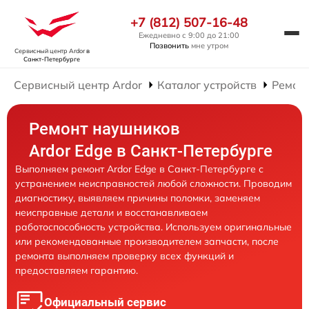
+7 (812) 507-16-48
Ежедневно с 9:00 до 21:00
Позвонить
мне утром
Сервисный центр Ardor
в
Санкт-Петербурге
Сервисный центр Ardor
Каталог устройств
Ремон
Ремонт наушников
Ardor Edge в Санкт-Петербурге
Выполняем ремонт Ardor Edge в Санкт-Петербурге с
устранением неисправностей любой сложности. Проводим
диагностику, выявляем причины поломки, заменяем
неисправные детали и восстанавливаем
работоспособность устройства. Используем оригинальные
или рекомендованные производителем запчасти, после
ремонта выполняем проверку всех функций и
предоставляем гарантию.
Официальный сервис