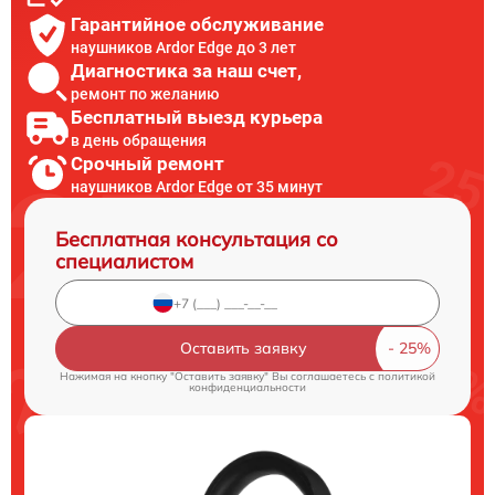
Гарантийное обслуживание
наушников Ardor Edge до 3 лет
Диагностика за наш счет,
ремонт по желанию
Бесплатный выезд курьера
в день обращения
Срочный ремонт
наушников Ardor Edge от 35 минут
Бесплатная консультация со
специалистом
Оставить заявку
Нажимая на кнопку "Оставить заявку" Вы соглашаетесь c
политикой
конфиденциальности