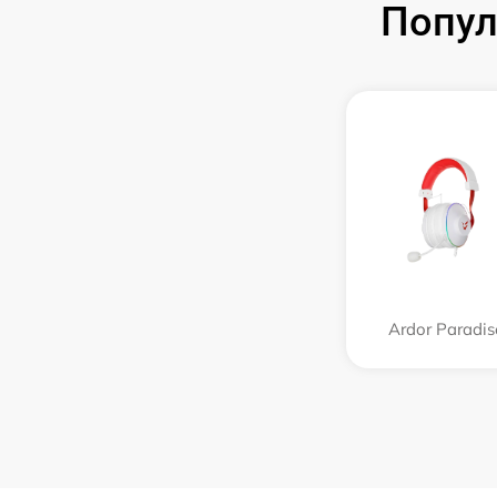
Попул
Ardor Paradis