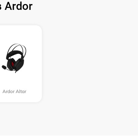
 Ardor
Ardor Аltar