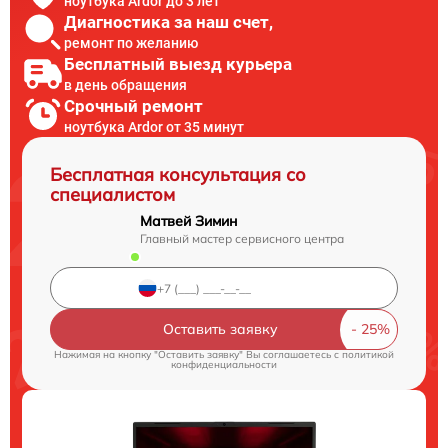
ноутбука Ardor до 3 лет
Диагностика за наш счет,
ремонт по желанию
Бесплатный выезд курьера
в день обращения
Срочный ремонт
ноутбука Ardor от 35 минут
Бесплатная консультация со
специалистом
Матвей Зимин
Главный мастер сервисного центра
Оставить заявку
Нажимая на кнопку "Оставить заявку" Вы соглашаетесь c
политикой
конфиденциальности