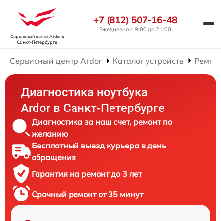
+7 (812) 507-16-48
Ежедневно с 9:00 до 21:00
Сервисный центр Ardor
в
Санкт-Петербурге
Сервисный центр Ardor
Каталог устройств
Ремонт
Диагностика ноутбука
Ardor в Санкт-Петербурге
Диагностика за наш счет, ремонт по
желанию
Бесплатный выезд курьера в день
обращения
Гарантия на ремонт до 3 лет
Срочный ремонт от 35 минут