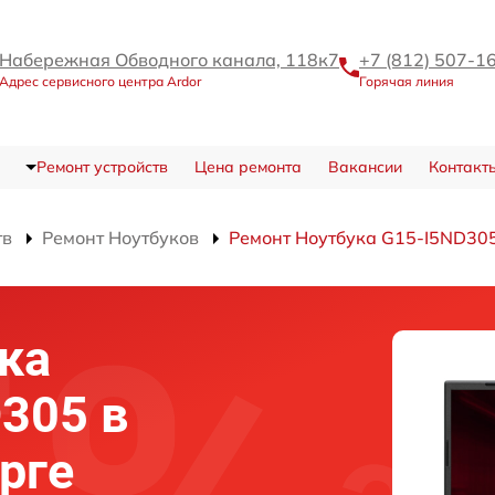
Набережная Обводного канала, 118к7
+7 (812) 507-1
Адрес сервисного центра Ardor
Горячая линия
Ремонт устройств
Цена ремонта
Вакансии
Контакт
тв
Ремонт Ноутбуков
Ремонт Ноутбука G15-I5ND30
ка
D305 в
рге