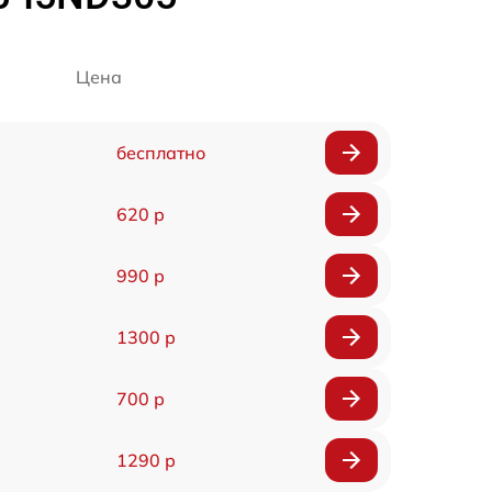
Цена
бесплатно
620 р
990 р
1300 р
700 р
1290 р