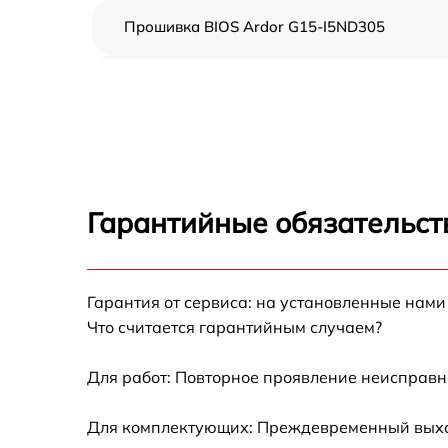
Прошивка BIOS Ardor G15-I5ND305
Замена оперативной памяти Ardor G15-
I5ND305
Замена микрофона Ardor G15-I5ND305
Замена кулера Ardor G15-I5ND305
Гарантийные обязательст
Замена звуковой карты Ardor G15-I5ND305
Гарантия от сервиса: на установленные нами
Замена USB порта Ardor G15-I5ND305
Что считается гарантийным случаем?
Замена HDD (замена жёсткого диска) Ardor
G15-I5ND305
Для работ: Повторное проявление неисправн
Замена разъёмов (HDMI, DVI, Дисплей
Для комплектующих: Преждевременный выход
порта) Ardor G15-I5ND305