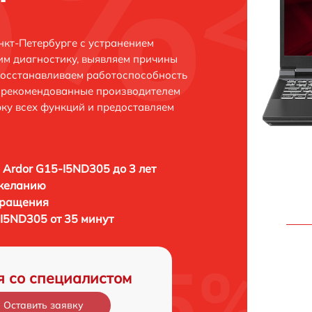
нкт-Петербурге с устранением
м диагностику, выявляем причины
восстанавливаем работоспособность
и рекомендованные производителем
рку всех функций и предоставляем
 Ardor G15-I5ND305 до 3 лет
 желанию
бращения
-I5ND305 от 35 минут
я со специалистом
Оставить заявку