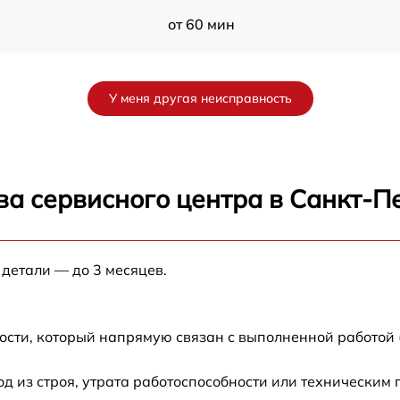
от 60 мин
от 50 мин
У меня другая неисправность
от 60 мин
от 60 мин
ва сервисного центра в Санкт-П
от 120 мин
 детали — до 3 месяцев.
от 60 мин
от 60 мин
ости, который напрямую связан с выполненной работой 
от 60 мин
 из строя, утрата работоспособности или техническим