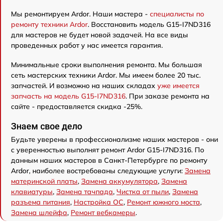
Мы ремонтируем Ardor. Наши мастера -
специалисты по
ремонту техники Ardor
. Восстановить модель G15-I7ND316
для мастеров не будет новой задачей. На все виды
проведенных работ у нас имеется гарантия.
Минимальные сроки выполнения ремонта. Мы большая
сеть мастерских техники Ardor. Мы имеем более 20 тыс.
запчастей. И возможно на наших складах
уже имеется
запчасть на модель G15-I7ND316
. При заказе ремонта на
сайте - предоставляется скидка -25%.
Знаем свое дело
Будьте уверены в профессионализме наших мастеров - они
с уверенностью выполнят ремонт Ardor G15-I7ND316. По
данным наших мастеров в Санкт-Петербурге по ремонту
Ardor, наиболее востребованы следующие услуги:
Замена
материнской платы
,
Замена аккумулятора
,
Замена
клавиатуры
,
Замена тачпада
,
Чистка от пыли
,
Замена
разъема питания
,
Настройка ОС
,
Ремонт южного моста
,
Замена шлейфа
,
Ремонт вебкамеры
.