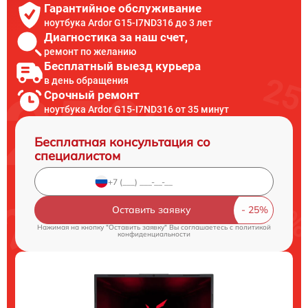
Гарантийное обслуживание
ноутбука Ardor G15-I7ND316 до 3 лет
Диагностика за наш счет,
ремонт по желанию
Бесплатный выезд курьера
в день обращения
Срочный ремонт
ноутбука Ardor G15-I7ND316 от 35 минут
Бесплатная консультация со
специалистом
Оставить заявку
Нажимая на кнопку "Оставить заявку" Вы соглашаетесь c
политикой
конфиденциальности