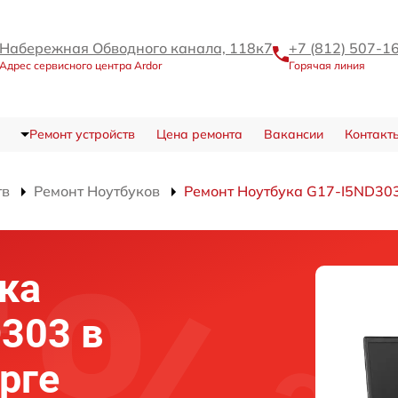
Набережная Обводного канала, 118к7
+7 (812) 507-1
Адрес сервисного центра Ardor
Горячая линия
Ремонт устройств
Цена ремонта
Вакансии
Контакт
тв
Ремонт Ноутбуков
Ремонт Ноутбука G17-I5ND30
ка
D303 в
рге