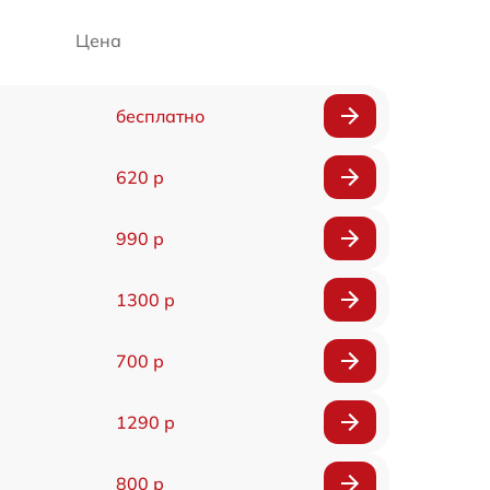
Цена
бесплатно
620 р
990 р
1300 р
700 р
1290 р
800 р