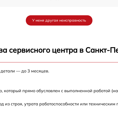
от 50 мин
У меня другая неисправность
от 60 мин
от 60 мин
ва сервисного центра в Санкт-П
от 120 мин
 детали — до 3 месяцев.
от 60 мин
от 60 мин
а, который прямо обусловлен с выполненной работой (н
от 60 мин
 из строя, утрата работоспособности или техническим
от 60 мин