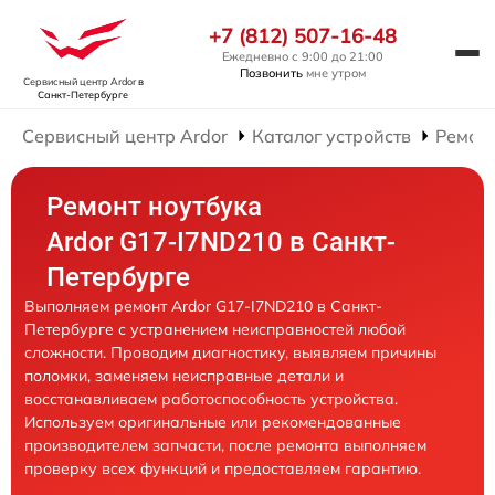
+7 (812) 507-16-48
Ежедневно с 9:00 до 21:00
Позвонить
мне утром
Сервисный центр Ardor
в
Санкт-Петербурге
Сервисный центр Ardor
Каталог устройств
Ремонт
Ремонт ноутбука
Ardor G17-I7ND210 в Санкт-
Петербурге
Выполняем ремонт Ardor G17-I7ND210 в Санкт-
Петербурге с устранением неисправностей любой
сложности. Проводим диагностику, выявляем причины
поломки, заменяем неисправные детали и
восстанавливаем работоспособность устройства.
Используем оригинальные или рекомендованные
производителем запчасти, после ремонта выполняем
проверку всех функций и предоставляем гарантию.