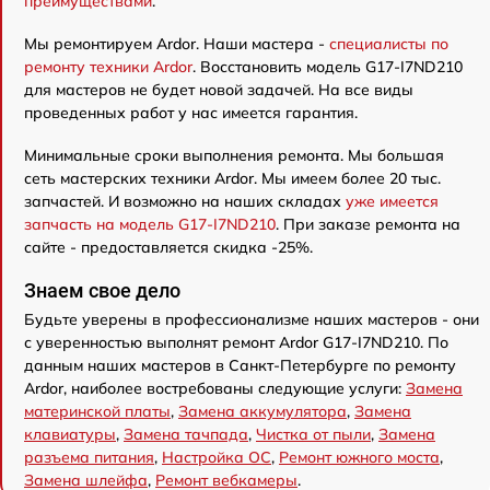
преимуществами
.
Мы ремонтируем Ardor. Наши мастера -
специалисты по
ремонту техники Ardor
. Восстановить модель G17-I7ND210
для мастеров не будет новой задачей. На все виды
проведенных работ у нас имеется гарантия.
Минимальные сроки выполнения ремонта. Мы большая
сеть мастерских техники Ardor. Мы имеем более 20 тыс.
запчастей. И возможно на наших складах
уже имеется
запчасть на модель G17-I7ND210
. При заказе ремонта на
сайте - предоставляется скидка -25%.
Знаем свое дело
Будьте уверены в профессионализме наших мастеров - они
с уверенностью выполнят ремонт Ardor G17-I7ND210. По
данным наших мастеров в Санкт-Петербурге по ремонту
Ardor, наиболее востребованы следующие услуги:
Замена
материнской платы
,
Замена аккумулятора
,
Замена
клавиатуры
,
Замена тачпада
,
Чистка от пыли
,
Замена
разъема питания
,
Настройка ОС
,
Ремонт южного моста
,
Замена шлейфа
,
Ремонт вебкамеры
.