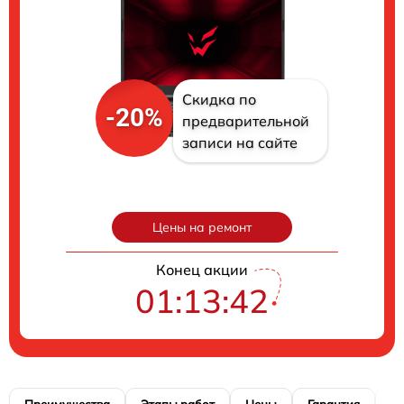
Скидка по
-20%
предварительной
записи на сайте
Цены на ремонт
Конец акции
01:13:40
Преимущества
Этапы работ
Цены
Гарантия
М