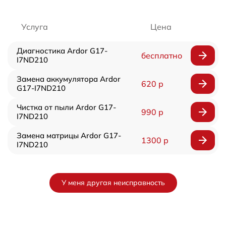
Услуга
Цена
Диагностика Ardor G17-
бесплатно
I7ND210
Замена аккумулятора Ardor
620 р
G17-I7ND210
Чистка от пыли Ardor G17-
990 р
I7ND210
Замена матрицы Ardor G17-
1300 р
I7ND210
У меня другая неисправность