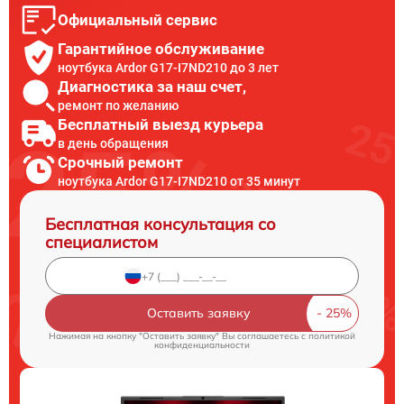
Официальный сервис
Гарантийное обслуживание
ноутбука Ardor G17-I7ND210 до 3 лет
Диагностика за наш счет,
ремонт по желанию
Бесплатный выезд курьера
в день обращения
Срочный ремонт
ноутбука Ardor G17-I7ND210 от 35 минут
Бесплатная консультация со
специалистом
Оставить заявку
Нажимая на кнопку "Оставить заявку" Вы соглашаетесь c
политикой
конфиденциальности