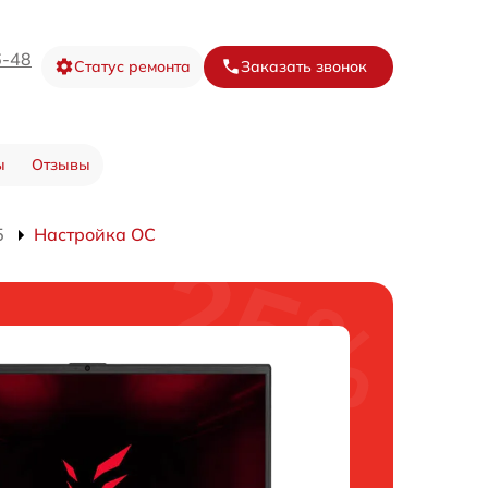
6-48
Статус ремонта
Заказать звонок
ы
Отзывы
5
Настройка ОС