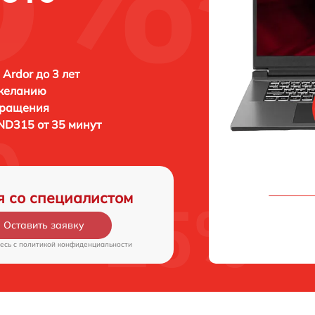
 Ardor до 3 лет
 желанию
бращения
ND315 от 35 минут
я со специалистом
Оставить заявку
есь c
политикой конфиденциальности