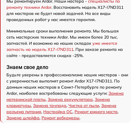
Мы ремонтируем Ardor. Наши мастера -
специалисты по
ремонту техники Ardor
. Восстановить модель X17-I7ND311
для мастеров не будет новой задачей. На все виды
проведенных работ у нас имеется гарантия.
Минимальные сроки выполнения ремонта. Мы большая
сеть мастерских техники Ardor. Мы имеем более 20 тыс.
запчастей. И возможно на наших складах
уже имеется
запчасть на модель X17-I7ND311
. При заказе ремонта на
сайте - предоставляется скидка -25%.
Знаем свое дело
Будьте уверены в профессионализме наших мастеров - они
с уверенностью выполнят ремонт Ardor X17-I7ND311. По
данным наших мастеров в Санкт-Петербурге по ремонту
Ardor, наиболее востребованы следующие услуги:
Замена
материнской платы
,
Замена аккумулятора
,
Замена
клавиатуры
,
Замена тачпада
,
Чистка от пыли
,
Замена
разъема питания
,
Настройка ОС
,
Ремонт южного моста
,
Замена шлейфа
,
Ремонт вебкамеры
.