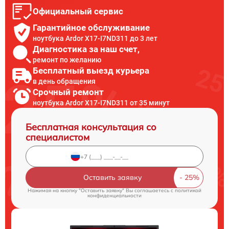
Официальный сервис
Гарантийное обслуживание
ноутбука Ardor X17-I7ND311 до 3 лет
Диагностика за наш счет,
ремонт по желанию
Бесплатный выезд курьера
в день обращения
Срочный ремонт
ноутбука Ardor X17-I7ND311 от 35 минут
Бесплатная консультация со
специалистом
Оставить заявку
Нажимая на кнопку "Оставить заявку" Вы соглашаетесь c
политикой
конфиденциальности