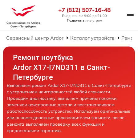
+7 (812) 507-16-48
Ежедневно с 9:00 до 21:00
Позвонить
мне утром
Сервисный центр Ardor
в
Санкт-Петербурге
Сервисный центр Ardor
Каталог устройств
Ремонт
Ремонт ноутбука
Ardor X17-I7ND311 в Санкт-
Петербурге
Выполняем ремонт Ardor X17-I7ND311 в Санкт-Петербурге
с устранением неисправностей любой сложности.
Проводим диагностику, выявляем причины поломки,
заменяем неисправные детали и восстанавливаем
работоспособность устройства. Используем оригинальные
или рекомендованные производителем запчасти, после
ремонта выполняем проверку всех функций и
предоставляем гарантию.