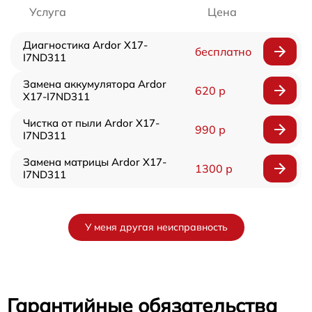
Услуга
Цена
Диагностика Ardor X17-
бесплатно
I7ND311
Замена аккумулятора Ardor
620 р
X17-I7ND311
Чистка от пыли Ardor X17-
990 р
I7ND311
Замена матрицы Ardor X17-
1300 р
I7ND311
У меня другая неисправность
Гарантийные обязательства