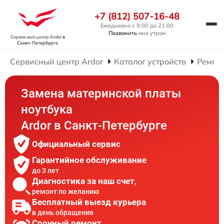
+7 (812) 507-16-48
Ежедневно с 9:00 до 21:00
Позвонить
мне утром
Сервисный центр Ardor
в
Санкт-Петербурге
Сервисный центр Ardor
Каталог устройств
Ремонт
Замена материнской платы
ноутбука
Ardor в Санкт-Петербурге
Официальный сервис
Гарантийное обслуживание
до 3 лет
Диагностика за наш счет,
ремонт по желанию
Бесплатный выезд курьера
в день обращения
Срочный ремонт