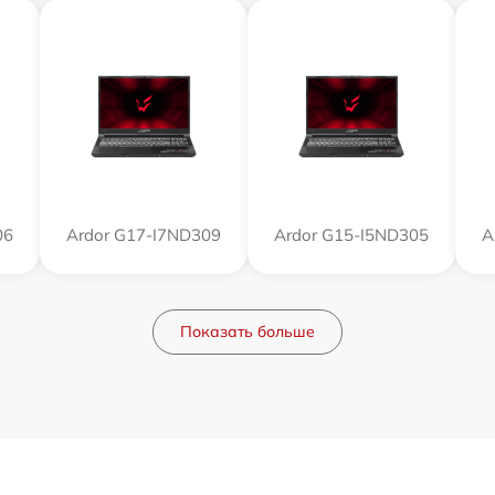
06
Ardor G17-I7ND309
Ardor G15-I5ND305
A
Показать больше