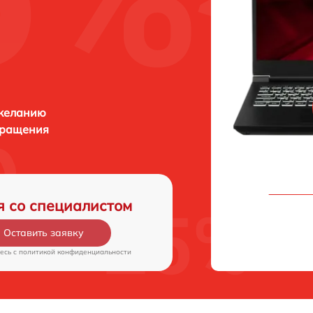
 желанию
бращения
я со специалистом
Оставить заявку
есь c
политикой конфиденциальности