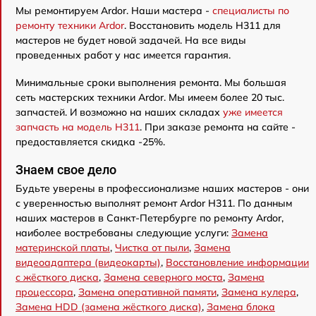
Мы ремонтируем Ardor. Наши мастера -
специалисты по
ремонту техники Ardor
. Восстановить модель H311 для
мастеров не будет новой задачей. На все виды
проведенных работ у нас имеется гарантия.
Минимальные сроки выполнения ремонта. Мы большая
сеть мастерских техники Ardor. Мы имеем более 20 тыс.
запчастей. И возможно на наших складах
уже имеется
запчасть на модель H311
. При заказе ремонта на сайте -
предоставляется скидка -25%.
Знаем свое дело
Будьте уверены в профессионализме наших мастеров - они
с уверенностью выполнят ремонт Ardor H311. По данным
наших мастеров в Санкт-Петербурге по ремонту Ardor,
наиболее востребованы следующие услуги:
Замена
материнской платы
,
Чистка от пыли
,
Замена
видеоадаптера (видеокарты)
,
Восстановление информации
с жёсткого диска
,
Замена северного моста
,
Замена
процессора
,
Замена оперативной памяти
,
Замена кулера
,
Замена HDD (замена жёсткого диска)
,
Замена блока