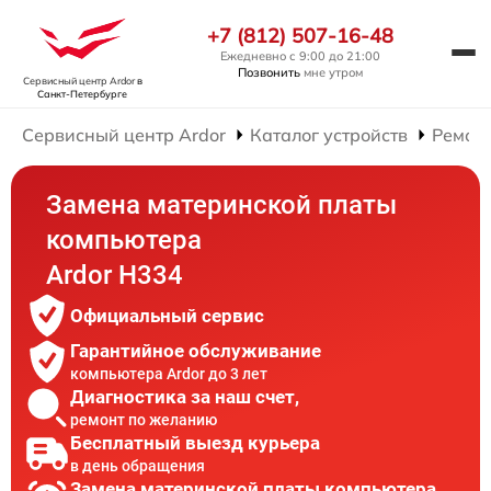
+7 (812) 507-16-48
Ежедневно с 9:00 до 21:00
Позвонить
мне утром
Сервисный центр Ardor
в
Санкт-Петербурге
Сервисный центр Ardor
Каталог устройств
Ремон
Замена материнской платы
компьютера
Ardor H334
Официальный сервис
Гарантийное обслуживание
компьютера Ardor до 3 лет
Диагностика за наш счет,
ремонт по желанию
Бесплатный выезд курьера
в день обращения
Замена материнской платы компьютера