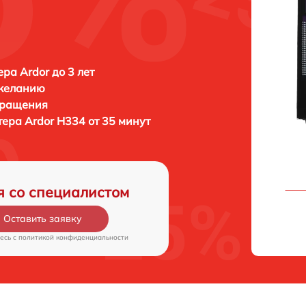
ра Ardor до 3 лет
 желанию
бращения
тера
Ardor H334 от 35 минут
я со специалистом
Оставить заявку
есь c
политикой конфиденциальности