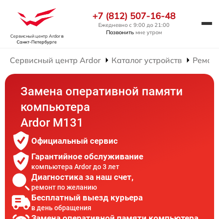
+7 (812) 507-16-48
Ежедневно с 9:00 до 21:00
Позвонить
мне утром
Сервисный центр Ardor
в
Санкт-Петербурге
Сервисный центр Ardor
Каталог устройств
Ремон
Замена оперативной памяти
компьютера
Ardor M131
Официальный сервис
Гарантийное обслуживание
компьютера Ardor до 3 лет
Диагностика за наш счет,
ремонт по желанию
Бесплатный выезд курьера
в день обращения
Замена оперативной памяти компьютера