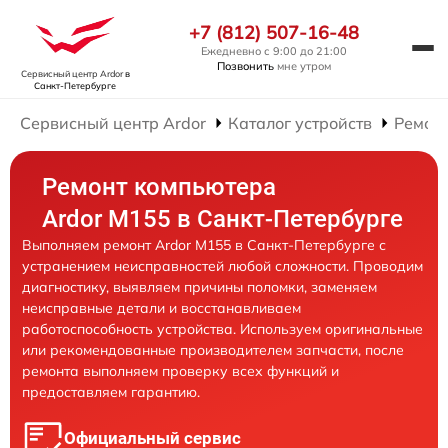
+7 (812) 507-16-48
Ежедневно с 9:00 до 21:00
Позвонить
мне утром
Сервисный центр Ardor
в
Санкт-Петербурге
Сервисный центр Ardor
Каталог устройств
Ремон
Ремонт компьютера
Ardor M155 в Санкт-Петербурге
Выполняем ремонт Ardor M155 в Санкт-Петербурге с
устранением неисправностей любой сложности. Проводим
диагностику, выявляем причины поломки, заменяем
неисправные детали и восстанавливаем
работоспособность устройства. Используем оригинальные
или рекомендованные производителем запчасти, после
ремонта выполняем проверку всех функций и
предоставляем гарантию.
Официальный сервис