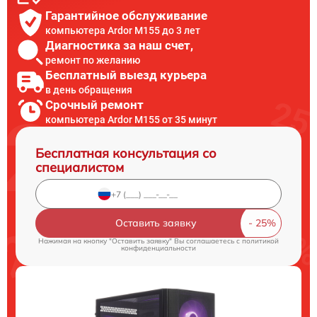
Гарантийное обслуживание
компьютера Ardor M155 до 3 лет
Диагностика за наш счет,
ремонт по желанию
Бесплатный выезд курьера
в день обращения
Срочный ремонт
компьютера Ardor M155 от 35 минут
Бесплатная консультация со
специалистом
Оставить заявку
Нажимая на кнопку "Оставить заявку" Вы соглашаетесь c
политикой
конфиденциальности