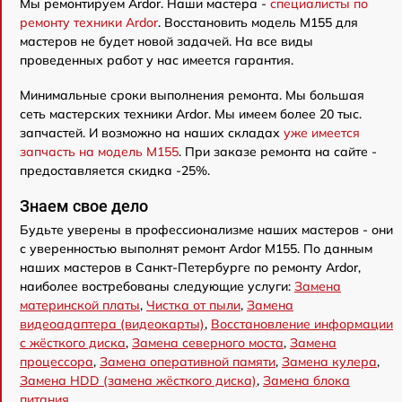
Мы ремонтируем Ardor. Наши мастера -
специалисты по
ремонту техники Ardor
. Восстановить модель M155 для
мастеров не будет новой задачей. На все виды
проведенных работ у нас имеется гарантия.
Минимальные сроки выполнения ремонта. Мы большая
сеть мастерских техники Ardor. Мы имеем более 20 тыс.
запчастей. И возможно на наших складах
уже имеется
запчасть на модель M155
. При заказе ремонта на сайте -
предоставляется скидка -25%.
Знаем свое дело
Будьте уверены в профессионализме наших мастеров - они
с уверенностью выполнят ремонт Ardor M155. По данным
наших мастеров в Санкт-Петербурге по ремонту Ardor,
наиболее востребованы следующие услуги:
Замена
материнской платы
,
Чистка от пыли
,
Замена
видеоадаптера (видеокарты)
,
Восстановление информации
с жёсткого диска
,
Замена северного моста
,
Замена
процессора
,
Замена оперативной памяти
,
Замена кулера
,
Замена HDD (замена жёсткого диска)
,
Замена блока
питания
.