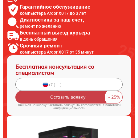
Гарантийное обслуживание
компьютера Ardor X017 до 3 лет
Диагностика за наш счет,
ремонт по желанию
Бесплатный выезд курьера
в день обращения
Срочный ремонт
компьютера Ardor X017 от 35 минут
Бесплатная консультация со
специалистом
Оставить заявку
Нажимая на кнопку "Оставить заявку" Вы соглашаетесь c
политикой
конфиденциальности