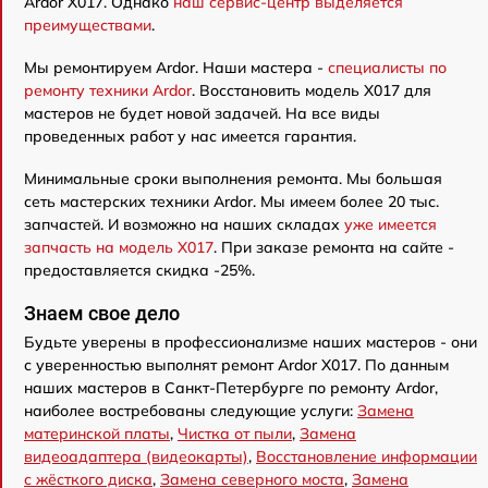
Ardor X017. Однако
наш сервис-центр выделяется
преимуществами
.
Мы ремонтируем Ardor. Наши мастера -
специалисты по
ремонту техники Ardor
. Восстановить модель X017 для
мастеров не будет новой задачей. На все виды
проведенных работ у нас имеется гарантия.
Минимальные сроки выполнения ремонта. Мы большая
сеть мастерских техники Ardor. Мы имеем более 20 тыс.
запчастей. И возможно на наших складах
уже имеется
запчасть на модель X017
. При заказе ремонта на сайте -
предоставляется скидка -25%.
Знаем свое дело
Будьте уверены в профессионализме наших мастеров - они
с уверенностью выполнят ремонт Ardor X017. По данным
наших мастеров в Санкт-Петербурге по ремонту Ardor,
наиболее востребованы следующие услуги:
Замена
материнской платы
,
Чистка от пыли
,
Замена
видеоадаптера (видеокарты)
,
Восстановление информации
с жёсткого диска
,
Замена северного моста
,
Замена