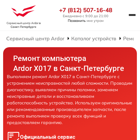
+7 (812) 507-16-48
Ежедневно с 9:00 до 21:00
Позвонить
мне утром
Сервисный центр Ardor
в
Санкт-Петербурге
Сервисный центр Ardor
Каталог устройств
Ремон
Ремонт компьютера
Ardor X017 в Санкт-Петербурге
Выполняем ремонт Ardor X017 в Санкт-Петербурге с
устранением неисправностей любой сложности. Проводим
диагностику, выявляем причины поломки, заменяем
неисправные детали и восстанавливаем
работоспособность устройства. Используем оригинальные
или рекомендованные производителем запчасти, после
ремонта выполняем проверку всех функций и
предоставляем гарантию.
Официальный сервис