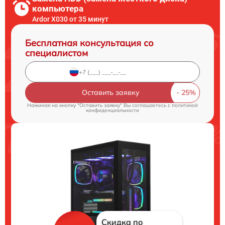
компьютера
Ardor X030 от 35 минут
Бесплатная консультация со
специалистом
Оставить заявку
Нажимая на кнопку "Оставить заявку" Вы соглашаетесь c
политикой
конфиденциальности
Скидка по