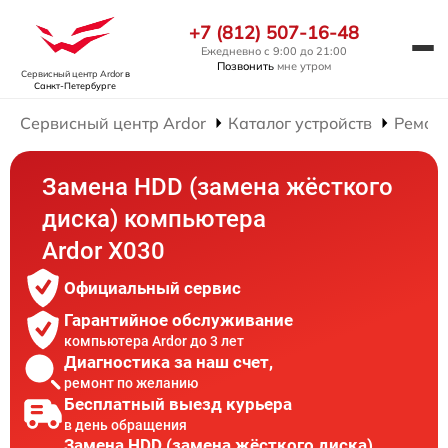
+7 (812) 507-16-48
Ежедневно с 9:00 до 21:00
Позвонить
мне утром
Сервисный центр Ardor
в
Санкт-Петербурге
Сервисный центр Ardor
Каталог устройств
Ремон
Замена HDD (замена жёсткого
диска) компьютера
Ardor X030
Официальный сервис
Гарантийное обслуживание
компьютера Ardor до 3 лет
Диагностика за наш счет,
ремонт по желанию
Бесплатный выезд курьера
в день обращения
Замена HDD (замена жёсткого диска)