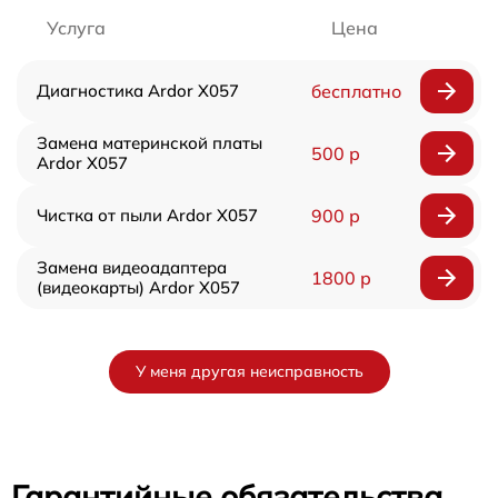
Услуга
Цена
Диагностика Ardor X057
бесплатно
Замена материнской платы
500 р
Ardor X057
Чистка от пыли Ardor X057
900 р
Замена видеоадаптера
1800 р
(видеокарты) Ardor X057
У меня другая неисправность
Гарантийные обязательства