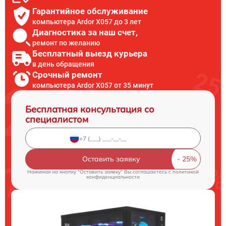
Гарантийное обслуживание
компьютера Ardor X057 до 3 лет
Диагностика за наш счет,
ремонт по желанию
Бесплатный выезд курьера
в день обращения
Срочный ремонт
компьютера Ardor X057 от 35 минут
Бесплатная консультация со
специалистом
Оставить заявку
Нажимая на кнопку "Оставить заявку" Вы соглашаетесь c
политикой
конфиденциальности