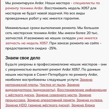
Мы ремонтируем Ardor. Наши мастера -
специалисты по
ремонту техники Ardor
. Восстановить модель X057 для
мастеров не будет новой задачей. На все виды
проведенных работ у нас имеется гарантия.
Минимальные сроки выполнения ремонта. Мы большая
сеть мастерских техники Ardor. Мы имеем более 20 тыс.
запчастей. И возможно на наших складах
уже имеется
запчасть на модель X057
. При заказе ремонта на сайте -
предоставляется скидка -25%.
Знаем свое дело
Будьте уверены в профессионализме наших мастеров - они
с уверенностью выполнят ремонт Ardor X057. По данным
наших мастеров в Санкт-Петербурге по ремонту Ardor,
наиболее востребованы следующие услуги:
Замена
материнской платы
,
Чистка от пыли
,
Замена
видеоадаптера (видеокарты)
,
Восстановление информации
с жёсткого диска
,
Замена северного моста
,
Замена
процессора
,
Замена оперативной памяти
,
Замена кулера
,
Замена HDD (замена жёсткого диска)
,
Замена блока