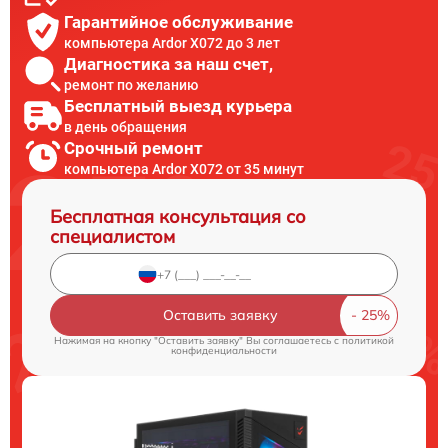
Гарантийное обслуживание
компьютера Ardor X072 до 3 лет
Диагностика за наш счет,
ремонт по желанию
Бесплатный выезд курьера
в день обращения
Срочный ремонт
компьютера Ardor X072 от 35 минут
Бесплатная консультация со
специалистом
Оставить заявку
Нажимая на кнопку "Оставить заявку" Вы соглашаетесь c
политикой
конфиденциальности