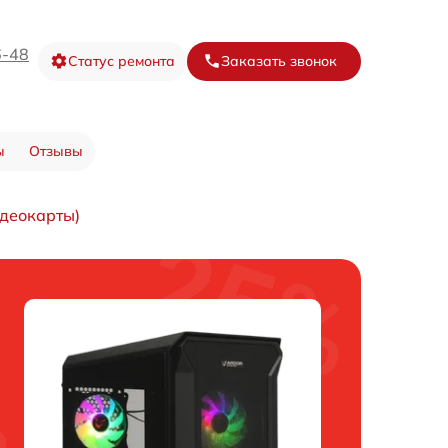
6-48
Статус ремонта
Заказать звонок
ы
Отзывы
деокарты)